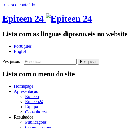
Ir para o conteúdo
Epiteen 24
Lista com as linguas diposníveis no website
Português
English
Pesquisar...
Pesquisar
Lista com o menu do site
Homepage
Apresentação
Epiteen
Epiteen24
Equipa
Consultores
Resultados
Publicações
Comunicações