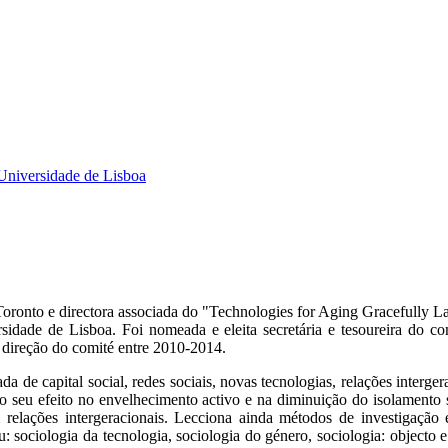
 Universidade de Lisboa
Toronto e directora associada do "Technologies for Aging Gracefully 
idade de Lisboa. Foi nomeada e eleita secretária e tesoureira do c
a direção do comité entre 2010-2014.
da de capital social, redes sociais, novas tecnologias, relações interge
 o seu efeito no envelhecimento activo e na diminuição do isolamento s
 relações intergeracionais. Lecciona ainda métodos de investigação e
: sociologia da tecnologia, sociologia do género, sociologia: objecto 