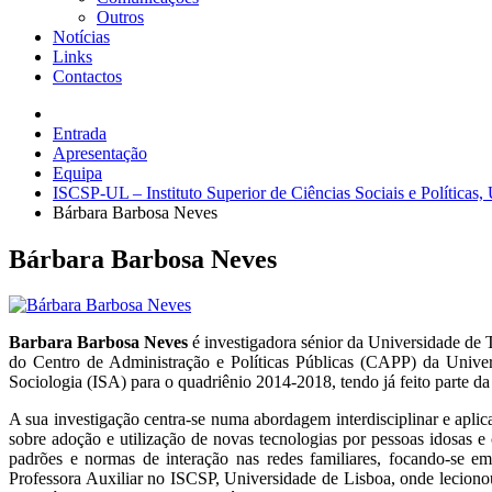
Outros
Notícias
Links
Contactos
Entrada
Apresentação
Equipa
ISCSP-UL – Instituto Superior de Ciências Sociais e Políticas,
Bárbara Barbosa Neves
Bárbara Barbosa Neves
Barbara Barbosa Neves
é investigadora sénior da Universidade de 
do Centro de Administração e Políticas Públicas (CAPP) da Univers
Sociologia (ISA) para o quadriênio 2014-2018, tendo já feito parte d
A sua investigação centra-se numa abordagem interdisciplinar e aplica
sobre adoção e utilização de novas tecnologias por pessoas idosas e
padrões e normas de interação nas redes familiares, focando-se em
Professora Auxiliar no ISCSP, Universidade de Lisboa, onde lecionou