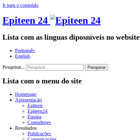
Ir para o conteúdo
Epiteen 24
Lista com as linguas diposníveis no website
Português
English
Pesquisar...
Pesquisar
Lista com o menu do site
Homepage
Apresentação
Epiteen
Epiteen24
Equipa
Consultores
Resultados
Publicações
Comunicações